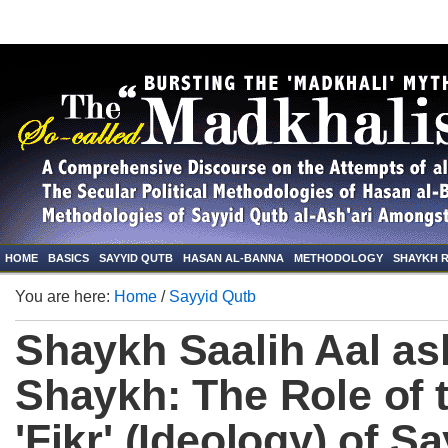
HOME
BASICS
SAYYID QUTB
HASAN AL-BANNA
METHODOLOGY
SHAYKH 
You are here:
Home
/
Sayyid Qutb
Shaykh Saalih Aal as
Shaykh: The Role of 
'Fikr' (Ideology) of S