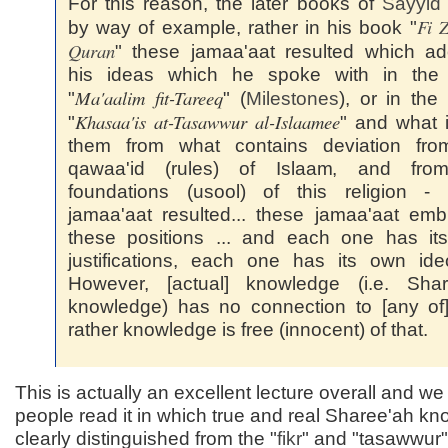
For this reason, the later books of
Sayyi
Fi
Z
by way of example, rather in his book "
Quran
" these jamaa'aat resulted which a
his ideas which he spoke with in the
Ma'aalim fit-Tareeq
"
" (
Milestones
), or in the
Khasaa'is at-Tasawwur al-Islaamee
"
" and what i
them from what contains deviation fro
qawaa'id (rules) of Islaam, and fro
foundations (usool) of this religion - 
jamaa'aat resulted... these jamaa'aat em
these positions ... and each one has it
justifications, each one has its own ide
However, [actual] knowledge (i.e. Shar
knowledge) has no connection to [any of]
rather knowledge is free (innocent) of that.
This is actually an excellent lecture overall and we
people read it in which true and real Sharee'ah kn
clearly distinguished from the "
fikr
" and "tasawwur"