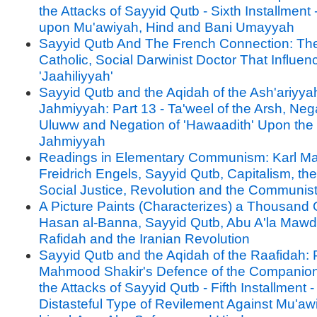
the Attacks of Sayyid Qutb - Sixth Installment 
upon Mu'awiyah, Hind and Bani Umayyah
Sayyid Qutb And The French Connection: Th
Catholic, Social Darwinist Doctor That Influe
'Jaahiliyyah'
Sayyid Qutb and the Aqidah of the Ash'ariyya
Jahmiyyah: Part 13 - Ta'weel of the Arsh, Nega
Uluww and Negation of 'Hawaadith' Upon the 
Jahmiyyah
Readings in Elementary Communism: Karl Ma
Freidrich Engels, Sayyid Qutb, Capitalism, the
Social Justice, Revolution and the Communis
A Picture Paints (Characterizes) a Thousand 
Hasan al-Banna, Sayyid Qutb, Abu A'la Mawdu
Rafidah and the Iranian Revolution
Sayyid Qutb and the Aqidah of the Raafidah: P
Mahmood Shakir's Defence of the Companion
the Attacks of Sayyid Qutb - Fifth Installment 
Distasteful Type of Revilement Against Mu'aw