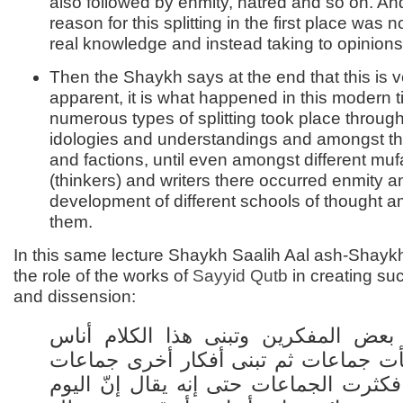
also followed by enmity, hatred and so on. And
reason for this splitting in the first place was n
real knowledge and instead taking to opinion
Then the Shaykh says at the end that this is v
apparent, it is what happened in this modern
numerous types of splitting took place throug
idologies and understandings and amongst t
and factions, until even amongst different muf
(thinkers) and writers there occurred enmity a
development of different schools of thought 
them.
In this same lecture Shaykh Saalih Aal ash-Shayk
the role of the works of
Sayyid
Qutb
in creating suc
and dissension:
 بعض المفكرين وتبنى هذا الكلام أناس
ت جماعات ثم تبنى أفكار أخرى جماعات
فكثرت الجماعات حتى إنه يقال إنّ اليوم