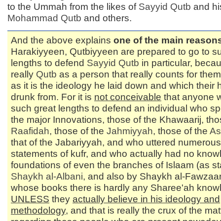
to the Ummah from the likes of
Sayyid
Qutb
and hi
Mohammad
Qutb
and others.
And the above explains
one of the main reason
Harakiyyeen, Qutbiyyeen are prepared to go to s
lengths to defend
Sayyid
Qutb
in particular, becau
really
Qutb
as a person that really counts for th
as it is the ideology he laid down and which their
drunk from. For it is
not conceivable
that anyone w
such great lengths to defend an individual who sp
the major Innovations, those of the Khawaarij, tho
Raafidah
, those of the
Jahmiyyah
, those of the
As
that of the Jabariyyah, and who uttered numerous
statements of kufr, and who actually had no know
foundations of even the branches of Islaam (as s
Shaykh al-
Albani
, and also by Shaykh al-Fawzaan
whose books there is hardly any Sharee'ah know
UNLESS
they
actually believe in his ideology and
methodology
, and that is really the crux of the mat