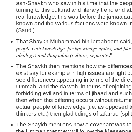
ash-Shaykh who saw in his time that the peo
turning to this cultural and literary trend and
real knowledge, this was before the jamaa'aa
known and the various factions were known in
(
Saudi
).
That Shaykh
Muhammad bin Ibraaheem
said,
people with knowledge, for knowledge unites, and
fikr
ideology) and thaqaafah (culture) separates
".
The Shaykh then mentions how the differnces
exist say for example in fiqh issues are light 
see differences appearing in terms of the direc
Ummah, and the da'wah, in terms of enjoinin
forbidding evil and in terms of jihaad and such 
then when this differing occurs without returni
actual people of knowledge (i.e. as opposed t
thinkers etc.) then glad tidings of tafarruq (split
The Shaykh mentions how a covenant was ta
the Ummah that they will follow the Messenger