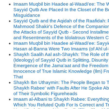
Imaam Muqbil bin Haadee al-Waadi'ee: The W
Sayyid Qutb Are Placed In the Closet of the B
Misguidance
Sayyid Qutb and the Aqidah of the Raafidah: P
Mahmood Shakir's Defence of the Companion
the Attacks of Sayyid Qutb - Second Installme
and Resentments of the Idolatrous Western Civ
Imaam Muqbil bin Haadee al-Waadi'ee: Sayyi
Hasan al-Banna Were Two Imaams (of Ahl ul-
Shaykh Saalih Aal ash-Shaykh: The Role of the
(Ideology) of Sayyid Qutb in Splitting, Disunit
Emergence of the Jama'aat and the Freedom
Innocence of True Islamic Knowledge (Ilm) Fr
That
Shaykh Ibn Uthaymin: The People Began to T
Shaykh Rabee' with Faults After He Spoke A
of Their Symbolic Figureheads
Imaam al-Albani to Shaykh Rabee: Everythin
Which You Refuted Qutb For Is Correct and T