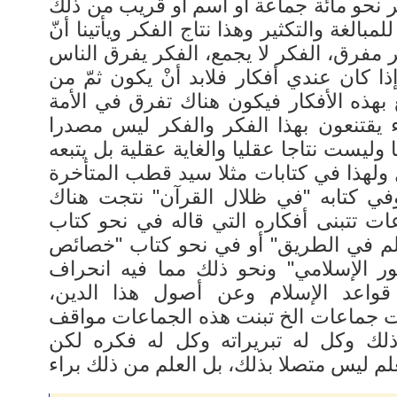
 نحو مائة جماعة أو اسم أو قريب من ذلك
للمبالغة والتكثير وهذا نتاج الفكر ويأتينا أنّ
 مفرق، الفكر لا يجمع، الفكر يفرق الناس
إذا كان عندي أفكار فلابد أنْ يكون ثمّ من
 بهذه الأفكار فيكون هناك تفرق في الأمة
ء يقتنعون بهذا الفكر والفكر ليس مصدرا
 وليست نتاجا عقليا والغاية عقلية بل يتبعه
ولهذا في كتابات مثلا سيد قطب المتأخرة
في كتابه "في ظلال القرآن" نتجت هناك
ات تتبنى أفكاره التي قاله في نحو كتاب
"م في الطريق" أو في نحو كتاب "خصائص
ور الإسلامي" ونحو ذلك مما فيه انحراف
قواعد الإسلام وعن أصول هذا الدين
 جماعات الخ تبنت هذه الجماعات مواقف
ذلك وكل له تبريراته وكل له فكره لكن
لم ليس متصلا بذلك، بل العلم من ذلك براء