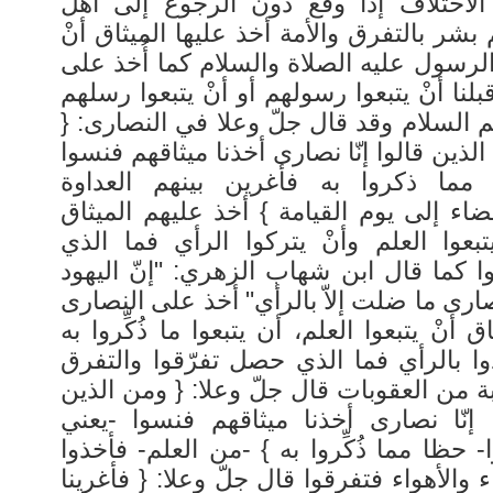
 الاختلاف إذا وقع دون الرجوع إلى أهل
 بشر بالتفرق والأمة أخذ عليها الميثاق أنْ
الرسول عليه الصلاة والسلام كما أُخذ على
لنا أنْ يتبعوا رسولهم أو أنْ يتبعوا رسلهم
يهم السلام وقد قال جلّ وعلا في النصارى
لذين قالوا إنّا نصارى أخذنا ميثاقهم فنسوا
مما ذكروا به فأغرين بينهم العداوة
ضاء إلى يوم القيامة } أخذ عليهم الميثاق
تبعوا العلم وأنْ يتركوا الرأي فما الذي
ا كما قال ابن شهاب الزهري: "إنّ اليهود
ارى ما ضلت إلاّ بالرأي" أخذ على النصارى
اق أنْ يتبعوا العلم، أن يتبعوا ما ذُكِّروا به
وا بالرأي فما الذي حصل تفرّقوا والتفرق
 من العقوبات قال جلّ وعلا: { ومن الذين
ا إنّا نصارى أخذنا ميثاقهم فنسوا -يعني
- حظا مما ذُكِّروا به } -من العلم- فأخذوا
اء والأهواء فتفرقوا قال جلّ وعلا: { فأغرينا