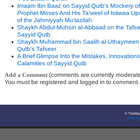
Imaam Ibn Baaz on Sayyid Qutb's Mockery of
Prophet Moses And His Ta'weel of Istiwaa U
of the Jahmiyyah Mu'tazilah
Shaykh Abdul-Muhsin al-Abbaad on the Tafse
Sayyid Qutb
Shaykh Muhammad bin Saalih al-Uthaymeen 
Qutb's Tafseer
A Brief Glimpse Into the Mistakes, Innovation
Calamities of Sayyid Qutb
Add a Comment
(comments are currently moderat
You must be registered and logged in to comment.
© TheMadk
Madkhal