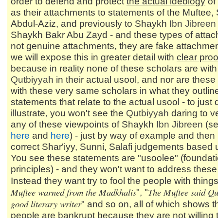
order to defend and protect
the actual ideology
of
as their attachments to statements of the Muftee
Abdul-Aziz, and previously to Shaykh
Ibn Jibreen
Shaykh Bakr Abu Zayd - and these types of atta
not genuine attachments, they are fake attachmen
we will expose this in greater detail with
clear proo
because in reality none of these scholars are with
Qutbiyyah
in their actual usool, and nor are these
with these very same scholars in what they outline 
statements that relate to the actual usool - to just 
illustrate, you won't see the
Qutbiyyah
daring to v
any of these viewpoints of Shaykh
Ibn Jibreen
(s
here
and
here
) - just by way of example and then
correct Shar'iyy, Sunni, Salafi judgements based
You see these statements are "usoolee" (foundati
principles) - and they won't want to address these
Instead they want try to fool the people with things 
Muftee warned from the Madkhalis
The Muftee said
Qu
", "
good literary writer
" and so on, all of which shows 
people are bankrupt because they are not willing 