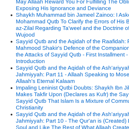
May Allaah Reward You For Fulfilling The Obli
Exposing His Ignorance and Deviance
Shaykh Muhammad bin Jameel Zainoo: I Ask
Mohammad Qutb To Clarify the Errors of His B
az-Zilal Regarding Ta'weel and the Doctrine o
Wujood
Sayyid Qutb and the Aqidah of the Raafidah: P
Mahmood Shakir's Defence of the Companion
the Attacks of Sayyid Qutb - First Installment -
Introduction
Sayyid Qutb and the Aqidah of the Ash'ariyya
Jahmiyyah: Part 11 - Allaah Speaking to Mos
Allaah's Eternal Kalaam
Impaling Leninist Qutbi Doubts: Shaykh Ibn J
Makes Takfir Upon (Declares as Kufr) the Say
Sayyid Qutb That Islam Is a Mixture of Com
Christianity
Sayyid Qutb and the Aqidah of the Ash'ariyya
Jahmiyyah: Part 10 - The Qur'an is (Created)
Soul and Like The Rest of What Allaah Creat