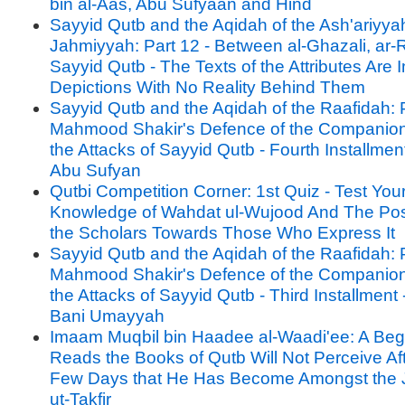
bin al-Aas, Abu Sufyaan and Hind
Sayyid Qutb and the Aqidah of the Ash'ariyya
Jahmiyyah: Part 12 - Between al-Ghazali, ar-
Sayyid Qutb - The Texts of the Attributes Are 
Depictions With No Reality Behind Them
Sayyid Qutb and the Aqidah of the Raafidah: P
Mahmood Shakir's Defence of the Companion
the Attacks of Sayyid Qutb - Fourth Installment 
Abu Sufyan
Qutbi Competition Corner: 1st Quiz - Test You
Knowledge of Wahdat ul-Wujood And The Posi
the Scholars Towards Those Who Express It
Sayyid Qutb and the Aqidah of the Raafidah: P
Mahmood Shakir's Defence of the Companion
the Attacks of Sayyid Qutb - Third Installment -
Bani Umayyah
Imaam Muqbil bin Haadee al-Waadi'ee: A Be
Reads the Books of Qutb Will Not Perceive Af
Few Days that He Has Become Amongst the 
ut-Takfir