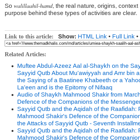
walillaahil-hamd
So
, the real nature, origins, context
purpose behind these types of activities are clear.
Link to this article:
Show:
HTML Link
•
Full Link
•
Related Articles:
Muftee Abdul-Azeez Aal al-Shaykh on the Say
Sayyid Qutb About Mu'awiyyah and Amr bin al-
the Saying of a Baatinee Khabeeth or a Yah
La'een and is the Epitomy of Nifaaq
Audio of Shaykh Mahmood Shakir from March
Defence of the Companions of the Messenge
Sayyid Qutb and the Aqidah of the Raafidah: P
Mahmood Shakir's Defence of the Companion
the Attacks of Sayyid Qutb - Seventh Installm
Sayyid Qutb and the Aqidah of the Raafidah: P
Mahmood Shakir's Defence of the Companion