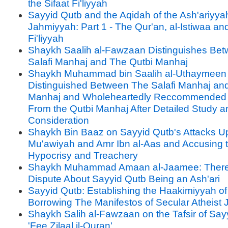
the Sifaat Fi'liyyah
Sayyid Qutb and the Aqidah of the Ash'ariyya
Jahmiyyah: Part 1 - The Qur'an, al-Istiwaa and
Fi'liyyah
Shaykh Saalih al-Fawzaan Distinguishes Be
Salafi Manhaj and The Qutbi Manhaj
Shaykh Muhammad bin Saalih al-Uthaymeen
Distinguished Between The Salafi Manhaj an
Manhaj and Wholeheartedly Reccommended
From the Qutbi Manhaj After Detailed Study a
Consideration
Shaykh Bin Baaz on Sayyid Qutb's Attacks U
Mu'awiyah and Amr Ibn al-Aas and Accusing 
Hypocrisy and Treachery
Shaykh Muhammad Amaan al-Jaamee: There
Dispute About Sayyid Qutb Being an Ash'ari
Sayyid Qutb: Establishing the Haakimiyyah of
Borrowing The Manifestos of Secular Atheist 
Shaykh Salih al-Fawzaan on the Tafsir of Say
'Fee Zilaal il-Quran'