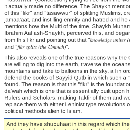
it actually made no difference. The Shaykh mention
of this "
fikr
" and "tasawwur" of splitting Muslims, cr
jamaa'aat, and instilling enmity and hatred and he 
mentions how the Mufti of the time, Shaykh
Muham
Ibrahim
Aal ash-Shaykh, perceived this, and bega
knowledge unites 
from this
fikr
and pointing out that "
fikr splits (the Ummah)
and "
".
This also reveals one of the true reasons why the
are willing to dig into the earth, traverse the ocean
mountains and take to balloons in the sky, all in or
defend the books of
Sayyid
Qutb
in which such a "
found. The reason is that this "
fikr
" is the foundatio
da'wah which is one that is essentially built upon h
Rulers and Scholars, making
Takfir
of them and wo
replace them with either Leninist type revolutions 
political methods alien to Islam.
And they have shubuhaat in this regard which the