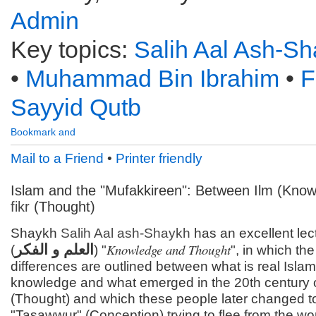
Admin
Key topics:
Salih Aal Ash-S
•
Muhammad Bin Ibrahim
•
F
Sayyid Qutb
Mail to a Friend
•
Printer friendly
Islam and the "Mufakkireen": Between Ilm (Kno
fikr
(Thought)
Shaykh
Salih Aal ash-Shaykh
has an excellent lect
Knowledge and Thought
العلم و الفكر
(
) "
", in which the
differences are outlined between what is real Islam
knowledge and what emerged in the 20th century o
(Thought) and which these people later changed t
"Tasawwur" (Conception) trying to flee from the wo